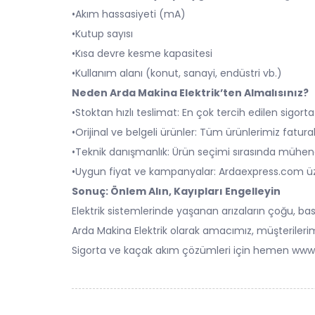
•Akım hassasiyeti (mA)
•Kutup sayısı
•Kısa devre kesme kapasitesi
•Kullanım alanı (konut, sanayi, endüstri vb.)
Neden Arda Makina Elektrik’ten Almalısınız?
•Stoktan hızlı teslimat: En çok tercih edilen sigorta
•Orijinal ve belgeli ürünler: Tüm ürünlerimiz faturalı
•Teknik danışmanlık: Ürün seçimi sırasında mühendi
•Uygun fiyat ve kampanyalar: Ardaexpress.com üzeri
Sonuç: Önlem Alın, Kayıpları Engelleyin
Elektrik sistemlerinde yaşanan arızaların çoğu, ba
Arda Makina Elektrik olarak amacımız, müşterilerimi
Sigorta ve kaçak akım çözümleri için hemen www.a